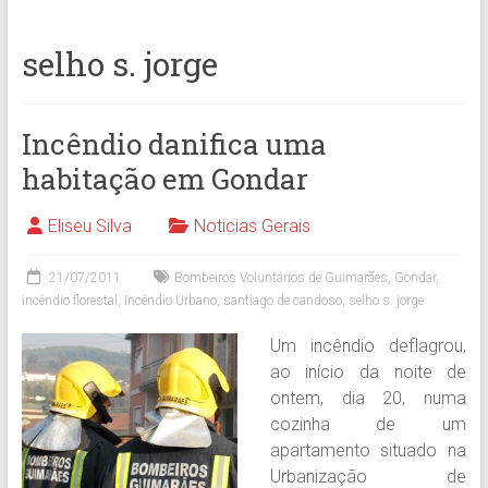
selho s. jorge
Incêndio danifica uma
habitação em Gondar
Eliseu Silva
Noticias Gerais
21/07/2011
Bombeiros Voluntários de Guimarães
,
Gondar
,
incêndio florestal
,
Incêndio Urbano
,
santiago de candoso
,
selho s. jorge
Um incêndio deflagrou,
ao início da noite de
ontem, dia 20, numa
cozinha de um
apartamento situado na
Urbanização de