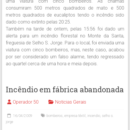
uma viatura com cinco bombeiros. As chamas
consumiram 500 metros quadrados de mato e 500
metros quadrados de eucaliptos tendo o incêndio sido
dado como extinto pelas 20:25.
Também na tarde de ontem, pelas 15:56 foi dado um
alerta para um incêndio florestal no Monte da Santa,
freguesia de Selho S. Jorge. Para o local, foi enviada uma
viatura com cinco bombeiros, mas, neste caso, acabou
por ser considerado um falso alarme, tendo regressado
ao quartel cerca de uma hora e meia depois.
Incêndio em fábrica abandonada
Operador 50
Noticias Gerais
16/04/2009
bombeiros
,
empresa têxtil
,
incendio
,
selho s.
jorge