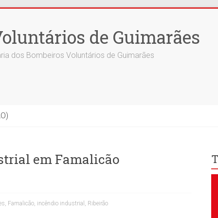
oluntários de Guimarães
ria dos Bombeiros Voluntários de Guimarães
ÃO)
strial em Famalicão
T
es
,
Famalicão
,
incêndio industrial
,
Ribeirão