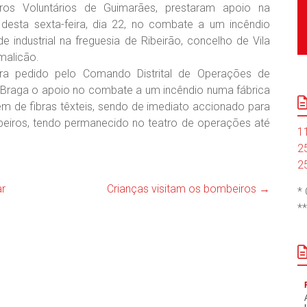
os Voluntários de Guimarães, prestaram apoio na
desta sexta-feira, dia 22, no combate a um incêndio
e industrial na freguesia de Ribeirão, concelho de Vila
malicão.
ra pedido pelo Comando Distrital de Operações de
Braga o apoio no combate a um incêndio numa fábrica
em de fibras têxteis, sendo de imediato accionado para
beiros, tendo permanecido no teatro de operações até
1
2
2
ar
Crianças visitam os bombeiros
→
*
*