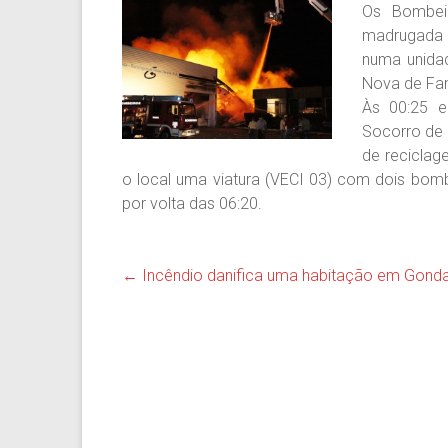
Os Bombeir
madrugada 
numa unidad
Nova de Fa
Às 00:25 e
Socorro de 
de reciclag
o local uma viatura (VECI 03) com dois bom
por volta das 06:20.
←
Incêndio danifica uma habitação em Gond