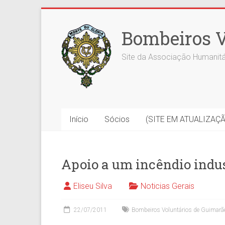
Skip
to
Bombeiros V
content
Site da Associação Humanitá
Início
Sócios
(SITE EM ATUALIZAÇ
Apoio a um incêndio indu
Eliseu Silva
Noticias Gerais
22/07/2011
Bombeiros Voluntários de Guimarã