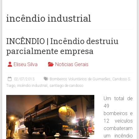
incêndio industrial
INCÊNDIO | Incêndio destruiu
parcialmente empresa
Eliseu Silva
Noticias Gerais
02/07/2013
Bombeiros Voluntários de Guimarães
,
Candoso S.
Tiago
,
incêndio industrial
,
santiago de candoso
Um total de
49
bombeiros e
12 veículos
combateram
um incêndio