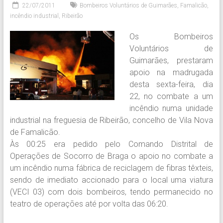
22/07/2011
Bombeiros Voluntários de Guimarães
,
Famalicão
,
incêndio industrial
,
Ribeirão
Os Bombeiros
Voluntários de
Guimarães, prestaram
apoio na madrugada
desta sexta-feira, dia
22, no combate a um
incêndio numa unidade
industrial na freguesia de Ribeirão, concelho de Vila Nova
de Famalicão.
Às 00:25 era pedido pelo Comando Distrital de
Operações de Socorro de Braga o apoio no combate a
um incêndio numa fábrica de reciclagem de fibras têxteis,
sendo de imediato accionado para o local uma viatura
(VECI 03) com dois bombeiros, tendo permanecido no
teatro de operações até por volta das 06:20.