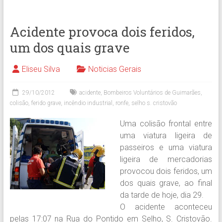
Acidente provoca dois feridos,
um dos quais grave
Eliseu Silva
Noticias Gerais
29/10/2012
acidente
,
Bombeiros Voluntários de Guimarães
,
colisão
,
ferido grave
,
incêndio industrial
,
ronfe
,
selho s. cristovão
Uma colisão frontal entre
uma viatura ligeira de
passeiros e uma viatura
ligeira de mercadorias
provocou dois feridos, um
dos quais grave, ao final
da tarde de hoje, dia 29.
O acidente aconteceu
pelas 17:07 na Rua do Pontido em Selho, S. Cristovão.