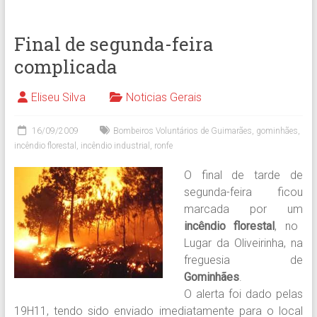
Final de segunda-feira
complicada
Eliseu Silva
Noticias Gerais
16/09/2009
Bombeiros Voluntários de Guimarães
,
gominhães
,
incêndio florestal
,
incêndio industrial
,
ronfe
O final de tarde de
segunda-feira ficou
marcada por um
incêndio florestal
, no
Lugar da Oliveirinha, na
freguesia de
Gominhães
.
O alerta foi dado pelas
19H11, tendo sido enviado imediatamente para o local