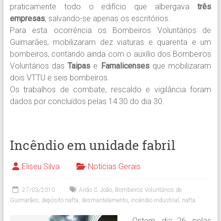
praticamente todo o edifício que albergava
três
empresas
, salvando-se apenas os escritórios.
Para esta ocorrência os Bombeiros Voluntários de
Guimarães, mobilizaram dez viaturas e quarenta e um
bombeiros, contando ainda com o auxílio dos Bombeiros
Voluntários das
Taipas
e
Famalicenses
que mobilizaram
dois VTTU e seis bombeiros.
Os trabalhos de combate, rescaldo e vigilância foram
dados por concluídos pelas 14:30 do dia 30.
Incêndio em unidade fabril
Eliseu Silva
Noticias Gerais
27/03/2010
Airão S. João
,
Bombeiros Voluntários de
Guimarães
,
depósito nafta
,
desmantelamento
,
incêndio industrial
,
nafta
Ontem, dia 26, pelas