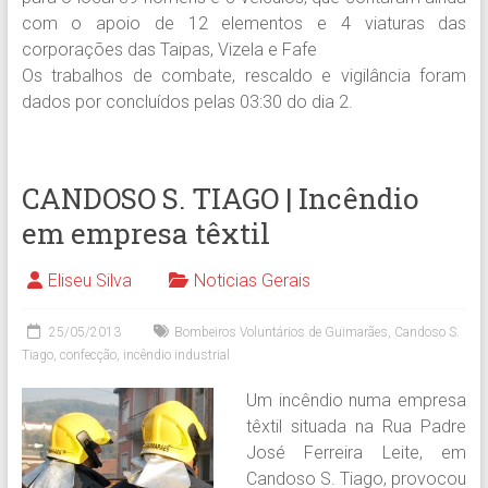
com o apoio de 12 elementos e 4 viaturas das
corporações das Taipas, Vizela e Fafe
Os trabalhos de combate, rescaldo e vigilância foram
dados por concluídos pelas 03:30 do dia 2.
CANDOSO S. TIAGO | Incêndio
em empresa têxtil
Eliseu Silva
Noticias Gerais
25/05/2013
Bombeiros Voluntários de Guimarães
,
Candoso S.
Tiago
,
confecção
,
incêndio industrial
Um incêndio numa empresa
têxtil situada na Rua Padre
José Ferreira Leite, em
Candoso S. Tiago, provocou