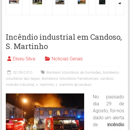
Incêndio industrial em Candoso,
S. Martinho
Eliseu Silva
Noticias Gerais
02/09/2010
Bombeiro Voluntários de Guimarães
,
bombeiros
voluntários das taipas
,
Bombeiros Voluntários Famalicenses
,
candoso
,
incêndio industrial
,
s. martinho
,
s. martinho de candoso
No passado
dia 29 de
Agosto, foi-nos
dado um alerta
de
incêndio