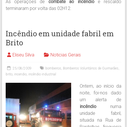
As operações de
combate ao incêndio
e rescaldo
terminaram por volta das 02H12.
Incêndio em unidade fabril em
Brito
Eliseu Silva
Noticias Gerais
25/08/2009
bombeiros
,
Bombeiros Voluntários de Guimarães
,
brito
,
incendio
,
incêndio industrial
Ontem, ao início da
noite, foi-nos dado
um alerta de
incêndio
numa
unidade fabril,
situada na Rua de
Pardelhas, freguesia