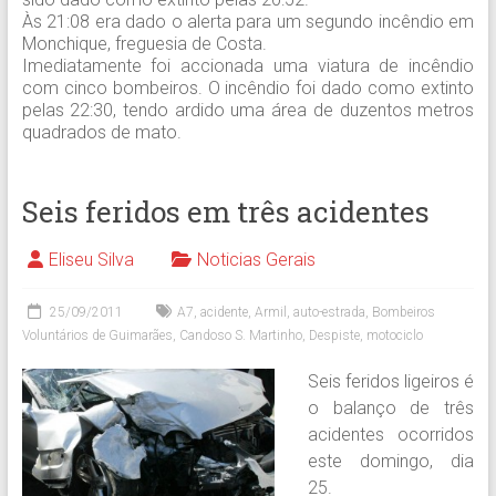
Às 21:08 era dado o alerta para um segundo incêndio em
Monchique, freguesia de Costa.
Imediatamente foi accionada uma viatura de incêndio
com cinco bombeiros. O incêndio foi dado como extinto
pelas 22:30, tendo ardido uma área de duzentos metros
quadrados de mato.
Seis feridos em três acidentes
Eliseu Silva
Noticias Gerais
25/09/2011
A7
,
acidente
,
Armil
,
auto-estrada
,
Bombeiros
Voluntários de Guimarães
,
Candoso S. Martinho
,
Despiste
,
motociclo
Seis feridos ligeiros é
o balanço de três
acidentes ocorridos
este domingo, dia
25.