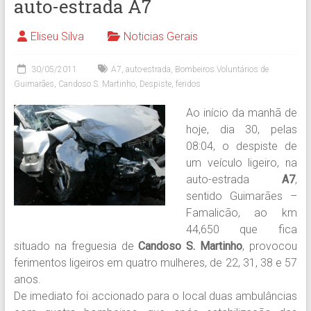
auto-estrada A7
Eliseu Silva
Noticias Gerais
30/05/2011
A7
,
auto-estrada
,
Bombeiros Voluntários de
Guimarães
,
Candoso S. Martinho
,
Despiste
,
feridos
Ao início da manhã de
hoje, dia 30, pelas
08:04, o despiste de
um veículo ligeiro, na
auto-estrada
A7
,
sentido Guimarães –
Famalicão, ao km
44,650 que fica
situado na freguesia de
Candoso S. Martinho
, provocou
ferimentos ligeiros em quatro mulheres, de 22, 31, 38 e 57
anos.
De imediato foi accionado para o local duas ambulâncias