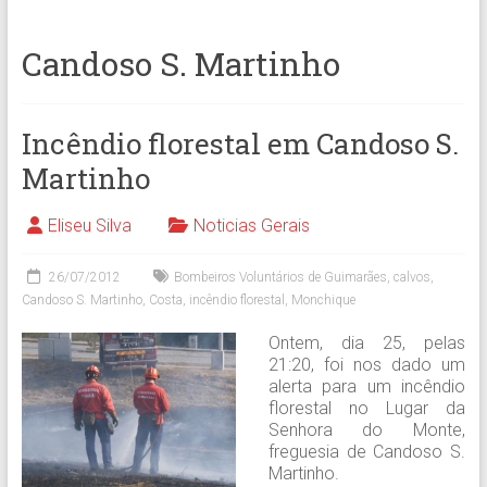
Candoso S. Martinho
Incêndio florestal em Candoso S.
Martinho
Eliseu Silva
Noticias Gerais
26/07/2012
Bombeiros Voluntários de Guimarães
,
calvos
,
Candoso S. Martinho
,
Costa
,
incêndio florestal
,
Monchique
Ontem, dia 25, pelas
21:20, foi nos dado um
alerta para um incêndio
florestal no Lugar da
Senhora do Monte,
freguesia de Candoso S.
Martinho.