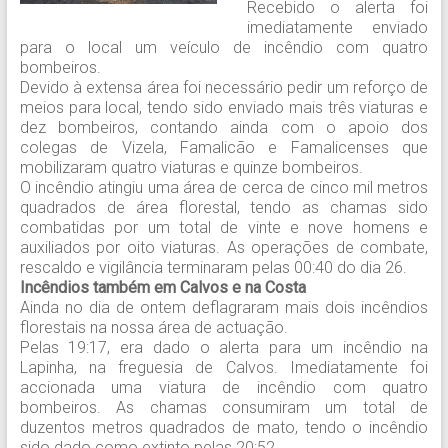
Recebido o alerta foi
imediatamente enviado
para o local um veículo de incêndio com quatro
bombeiros.
Devido à extensa área foi necessário pedir um reforço de
meios para local, tendo sido enviado mais três viaturas e
dez bombeiros, contando ainda com o apoio dos
colegas de Vizela, Famalicão e Famalicenses que
mobilizaram quatro viaturas e quinze bombeiros.
O incêndio atingiu uma área de cerca de cinco mil metros
quadrados de área florestal, tendo as chamas sido
combatidas por um total de vinte e nove homens e
auxiliados por oito viaturas. As operações de combate,
rescaldo e vigilância terminaram pelas 00:40 do dia 26.
Incêndios também em Calvos e na Costa
Ainda no dia de ontem deflagraram mais dois incêndios
florestais na nossa área de actuação.
Pelas 19:17, era dado o alerta para um incêndio na
Lapinha, na freguesia de Calvos. Imediatamente foi
accionada uma viatura de incêndio com quatro
bombeiros. As chamas consumiram um total de
duzentos metros quadrados de mato, tendo o incêndio
sido dado como extinto pelas 20:52.