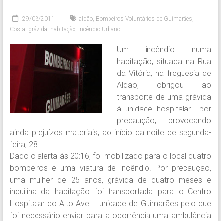
29/03/2011
aldão
,
Bombeiros Voluntários de Guimarães
,
Costa
,
grávida
,
habitação
,
Incêndio Urbano
Um incêndio numa
habitação, situada na Rua
da Vitória, na freguesia de
Aldão, obrigou ao
transporte de uma grávida
à unidade hospitalar por
precaução, provocando
ainda prejuízos materiais, ao início da noite de segunda-
feira, 28.
Dado o alerta às 20:16, foi mobilizado para o local quatro
bombeiros e uma viatura de incêndio. Por precaução,
uma mulher de 25 anos, grávida de quatro meses e
inquilina da habitação foi transportada para o Centro
Hospitalar do Alto Ave – unidade de Guimarães pelo que
foi necessário enviar para a ocorrência uma ambulância