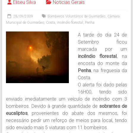
Eliseu Silva
Noticias Gerais
28/09/2009
Bombeiros Voluntários de Guimarães
,
Câmara
Municipal de Guimarães
,
Costa
,
incêndio florestal
,
Penha
A tarde do dia 24 de
Setembro ficou
marcada por um
incêndio florestal
, na
encosta do monte da
Penha
, na freguesia da
Costa.
O alerta foi dado pelas
16H00, tendo sido
enviado imediatamente um veículo de incêndio com 3
bombeiros. Devido à grande quantidade de
sobrantes de
eucaliptos
, provenientes do abate dos mesmos, foi
necessário pedir um reforço de meios para local, tendo
sido enviado mais 5 viaturas com 11 bombeiros.