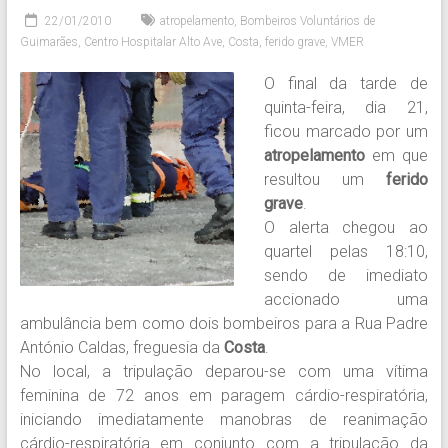
22/01/2010
atropelamento
,
Bombeiros Voluntários de
Guimarães
,
Centro Hospitalar Alto Ave
,
Costa
,
ferido grave
,
VMER
O final da tarde de
quinta-feira, dia 21,
ficou marcado por um
atropelamento
em que
resultou um
ferido
grave
.
O alerta chegou ao
quartel pelas 18:10,
sendo de imediato
accionado uma
ambulância bem como dois bombeiros para a Rua Padre
António Caldas, freguesia da
Costa
.
No local, a tripulação deparou-se com uma vítima
feminina de 72 anos em paragem cárdio-respiratória,
iniciando imediatamente manobras de reanimação
cárdio-respiratória em conjunto com a tripulação da