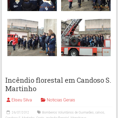
Incêndio florestal em Candoso S.
Martinho
Eliseu Silva
Noticias Gerais
26/07/2012
Bombeiros Voluntários de Guimarães
,
calvos
,
Candoso S. Martinho
,
Costa
,
incêndio florestal
,
Monchique