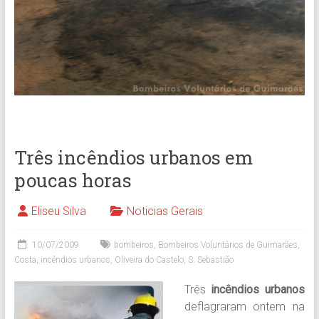
Três incêndios urbanos em
poucas horas
Eliseu Silva
Noticias Gerais
10/07/2009
bombeiros
,
Bombeiros Voluntários de Guimarães
,
Costa
,
incêndios urbanos
,
Oliveira do Castelo
,
S. Sebastião
Três
incêndios urbanos
deflagraram ontem na