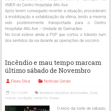
VMER do Centro Hospitalar Alto Ave.
Após terem conseguido reverter a situação, procederam
à imobilização e estabilização da vítima, tendo a mesma
sido posteriormente transportada para o Centro
Hospitalar Alto Ave – Unidade de Guimarães.
No local esteve ainda a PSP que cortou o trânsito num
dos sentidos da via durante as operações de socorro.
Incêndio e mau tempo marcam
último sábado de Novembro
Eliseu Silva
Noticias Gerais
29/11/2009
Bombeiros Voluntários de Guimarães
,
Costa
,
incendio
,
inundações
,
mesão frio
,
Silvares
O início da noite de sábado,