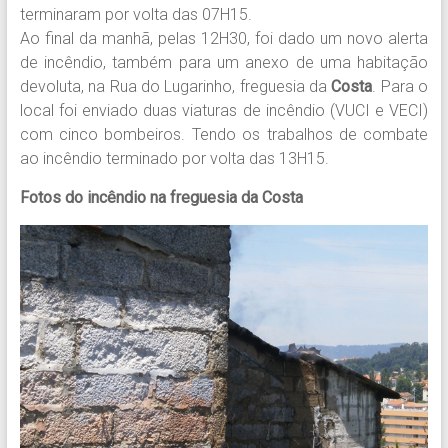
terminaram por volta das 07H15.
Ao final da manhã, pelas 12H30, foi dado um novo alerta
de incêndio, também para um anexo de uma habitação
devoluta, na Rua do Lugarinho, freguesia da
Costa
. Para o
local foi enviado duas viaturas de incêndio (VUCI e VECI)
com cinco bombeiros. Tendo os trabalhos de combate
ao incêndio terminado por volta das 13H15.
Fotos do incêndio na freguesia da Costa