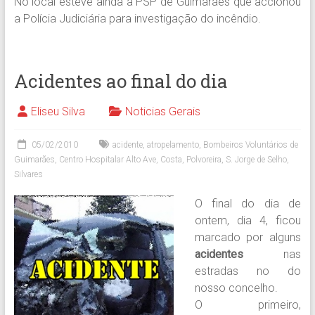
No local esteve ainda a PSP de Guimarães que accionou
a Polícia Judiciária para investigação do incêndio.
Acidentes ao final do dia
Eliseu Silva
Noticias Gerais
05/02/2010
acidente
,
atropelamento
,
Bombeiros Voluntários de
Guimarães
,
Centro Hospitalar Alto Ave
,
Costa
,
Polvoreira
,
S. Jorge de Selho
,
Silvares
O final do dia de
ontem, dia 4, ficou
marcado por alguns
acidentes
nas
estradas no do
nosso concelho.
O primeiro,