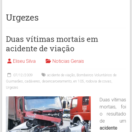
Urgezes
Duas vítimas mortais em
acidente de viação
Eliseu Silva
Noticias Gerais
07/12/2009
acidente de viação
,
Bombeiros Voluntários de
Guimarães
,
cadáveres
,
desencarceramento
,
en 105
,
rodovia de covas
,
Urgezes
Duas vítimas
mortais, foi
o resultado
de um
acidente