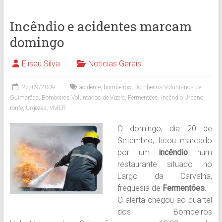
Incêndio e acidentes marcam
domingo
Eliseu Silva
Noticias Gerais
22/09/2009
acidente
,
bombeiros
,
Bombeiros Voluntários de
Guimarães
,
Bombeiros Voluntários de Vizela
,
Fermentões
,
Incêndio Urbano
,
ronfe
,
Urgezes
,
VMER
O domingo, dia 20 de
Setembro, ficou marcado
por um
incêndio
num
restaurante situado no
Largo da Carvalha,
freguesia de
Fermentões
.
O alerta chegou ao quartel
dos Bombeiros