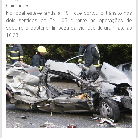
Guimarães.
No local esteve ainda a PSP que cortou o trânsito nos
dois sentidos da EN 105 durante as operações de
socorro e posterior limpeza da via, que duraram até às
10:23.